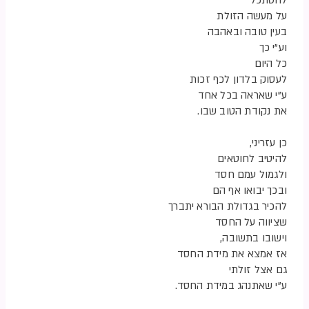
להסתכל
על מעשה הזולת
בעין טובה ובאהבה
וע”י כך
כל היום
לעסוק בלדון לכף זכות
ע”י שאראה בכל אחד
את נקודת הטוב שבו.
כן עזריני,
להיטיב לחוטאים
ולגמול עמם חסד
ובכך יבואו אף הם
להכיר בגדולת הבורא יתברך
שציווה על החסד
וישובו בתשובה,
אז אמצא את מידת החסד
גם אצל זולתי
ע”י שאתנהג במידת החסד.