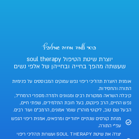
בואי ללמוד מחוה שמילוביץ
יוצרת שיטת הטיפול soul therapy
שעשתה מהפך בחייה ובחייהן של אלפי נשים
אומנית היוצרת תהליכי ריפוי נפש עמוקים המבוססים על פנימיות
התורה והחסידות.
קיבלה השראה ממקורות רבים ומגוונים ולמדה מספרי הרמח”ל,
נפש החיים, הרב פינקוס, בעל חובת התלמידים, שפתי חיים,
הבעל שם טוב, ליקוטי מוהר”ן שומר אמונים, הרמב”ם ועוד רבים.
מנחת קורסים שנתיים ייחודיים ומרפאים, אמנית ריפוי הנפש
עפ"י התורה.
יצרה את שיטת SOUL THERAPY ועשרות תהליכי ריפוי