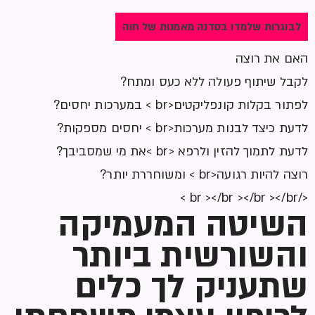
לבוגרות שלמדו בסדנה מאמנות של חוה
האם את רוצה
לקבל שיתוף פעולה ללא כעס ומתח?
לפתור בקלות קונפליקטים<br > במערכות יחסים?
לדעת כיצד לבנות מערכות<br > יחסים מספקות?
לדעת לתמוך להזין ולרפא <br >את מי שמסביבך?
רוצה להיות רגועה<br > ומשוחררת יותר?
</br ></br ></br ></br >
השיטה המעמיקה
והשורשית ביותר
שתעניק לך כלים