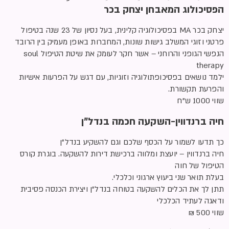
הפסיכולוג המאבחן יצחק בכר
יצחק בכר MA בפסיכולוגיה קלינית, בעל נסיון של 23 שנה בטיפול
פרטני וזוגי המשלב גישות שונות, המחברות באופן מעמיק בין הרובד
הנפשי הגופני והרוחני – אשר חקר לעומק את שיטת הטיפול soul
therapy
ילמד נושאים בפסיכופתולוגיה וזוגיות, עם דגש על הפרעות אישיות
והפרעת תקשורת.
שווי 1000 ש”ח
חיה ברנדווין-השקעה חכמה בנדל”ן
כך תדעו לשמור על הכסף שלכם וגם להשקיע בנדל”ן
חיה ברנדווין – יועצת ומלווה ברכישת דירות להשקעה. בוגרת קורס
הטיפול של חוה
בעלת תואר שני ביעוץ ארגוני וכלכלי.
תתן לך את הכלים להשקעה בטוחה בנדל”ן ויצירת הכנסה פסיבית
ודאגה לעתיד הכלכלי
שווי 500 ₪