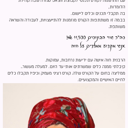
עם ההרשמה לקורס תכנסי לקבוצת ווצאפ סגורה שבה קהילת
הלומדות,
בה תקבלי תכנים וכלים ליישום.
בבמה זו משתתפות הקורס מוזמנות להתייעצויות, לעבודה והשראה
משותפת.
סה”כ שווי הבונוסים 11,500 ₪!
אנשי מקצוע ממליצים על חוה
הרבנית חוה אישה עם ידיעות נרחבות, עמוקות.
קיבלתי ממנה כלים שמשרתים אותי עד היום. למעלה מעשור..
ממליצה בחום על הקורס שלה. קורס רציני מעמיק וכיפי! תקבלו כלים
לחיים האישיים והמקצועיים.