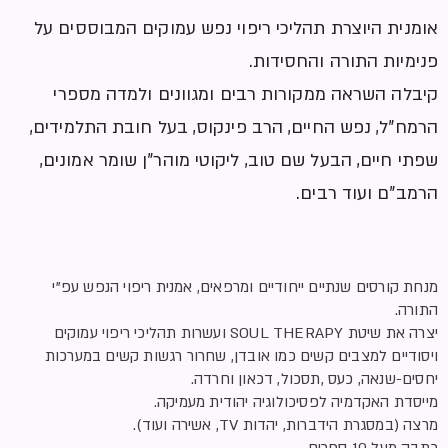
אומנית היוצרת תהליכי ריפוי נפש עמוקים המבוססים על
פנימיות התורה והחסידות.
קיבלה השראה ממקורות רבים ומגוונים ולמדה מספרי
הרמח”ל, נפש החיים, הרב פינקוס, בעל חובת התלמידים,
שפתי חיים, הבעל שם טוב, ליקוטי מוהר”ן שומר אמונים,
הרמב”ם ועוד רבים.
מנחת קורסים שנתיים ייחודיים ומרפאים, אמנית ריפוי הנפש עפ”י
התורה.
יצרה את שיטת SOUL THERAPY ועשרות תהליכי ריפוי עמוקים
ויסודיים למצבים קשים כמו אובדן, שחרור רגשות קשים במערכות
יחסים-שנאה, כעס ,תסכול, דכאון וחרדה.
מייסדת האקדמיה לפסיכולוגיה יהודית מעמיקה.
מרצה (במסגרת הידברות, יהדות TV, אשירה ועוד).
כתבה מעל 10 ספרים