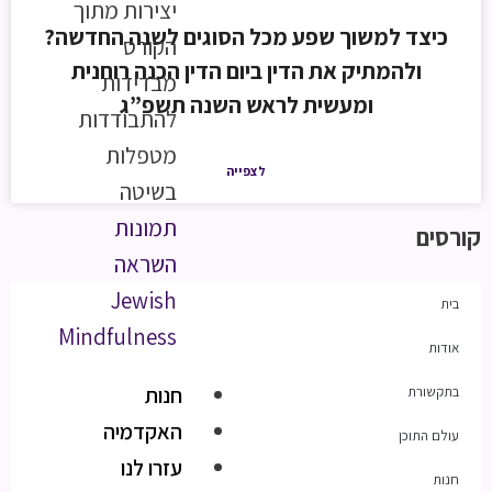
יצירות מתוך
כיצד למשוך שפע מכל הסוגים לשנה החדשה?
הקורס
ולהמתיק את הדין ביום הדין הכנה רוחנית
מבדידות
ומעשית לראש השנה תשפ”ג
להתבודדות
מטפלות
לצפייה
בשיטה
תמונות
קורסים
השראה
Jewish
בית
Mindfulness
אודות
חנות
בתקשורת
האקדמיה
עולם התוכן
עזרו לנו
חנות