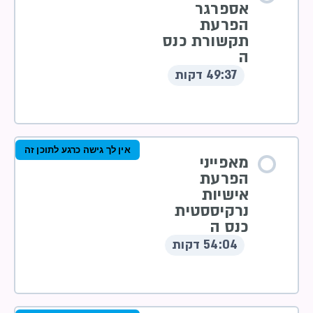
אספרגר
הפרעת
תקשורת כנס
ה
49:37 דקות
אין לך גישה כרגע לתוכן זה
מאפייני
הפרעת
אישיות
נרקיססטית
כנס ה
54:04 דקות