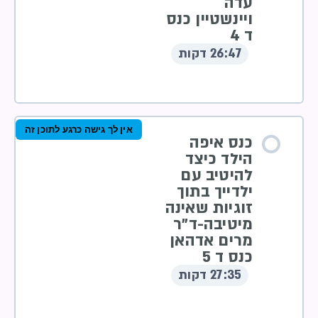
עדה
ויינשטיין כנס
ד 4
26:47 דקות
אין לך גישה כרגע לתוכן זה
כנס איפה
הילד כיצד
להיטיב עם
ילדייך בתוך
זוגיות שאינה
מיטיבה-ד”ר
מרים אדהאן
כנס ד 5
27:35 דקות