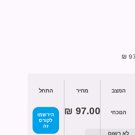
97 
המצב
מחיר
התחל
הנוכחי
הירשמו
לקורס
זה
לא רשום