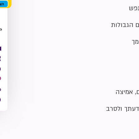
הצט
נפש
הק
 הגבולות
מך
, אמיצה
דעתך ולסרב