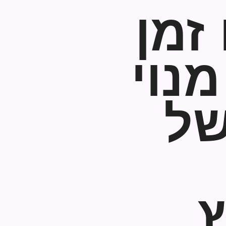
זמן
נוי
של
ץ