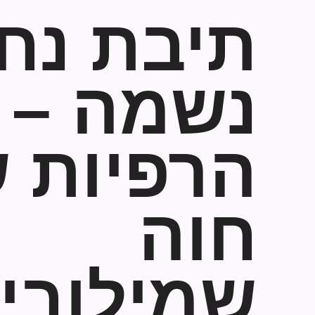
תיבת נח 
נשמה – מ
הרפיות 
חוה
שמילובי