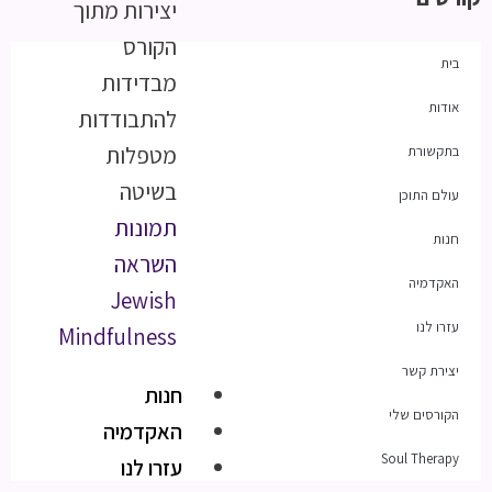
יצירות מתוך
הקורס
בית
מבדידות
אודות
להתבודדות
מטפלות
בתקשורת
בשיטה
עולם התוכן
תמונות
חנות
השראה
האקדמיה
Jewish
עזרו לנו
Mindfulness
יצירת קשר
חנות
הקורסים שלי
האקדמיה
Soul Therapy
עזרו לנו