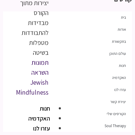
יצירות מתוך
הקורס
בית
מבדידות
אודות
להתבודדות
מטפלות
בתקשורת
בשיטה
עולם התוכן
תמונות
חנות
השראה
האקדמיה
Jewish
עזרו לנו
Mindfulness
יצירת קשר
חנות
הקורסים שלי
האקדמיה
Soul Therapy
עזרו לנו