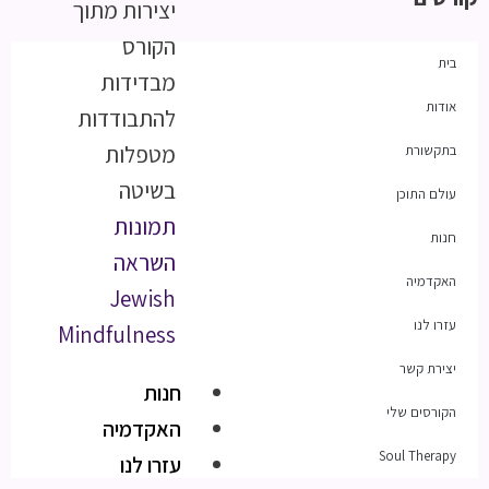
יצירות מתוך
הקורס
בית
מבדידות
אודות
להתבודדות
מטפלות
בתקשורת
בשיטה
עולם התוכן
תמונות
חנות
השראה
האקדמיה
Jewish
עזרו לנו
Mindfulness
יצירת קשר
חנות
הקורסים שלי
האקדמיה
Soul Therapy
עזרו לנו