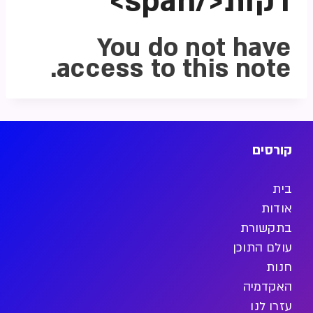
דקות</span>
You do not have
access to this note.
קורסים
בית
אודות
בתקשורת
עולם התוכן
חנות
האקדמיה
עזרו לנו