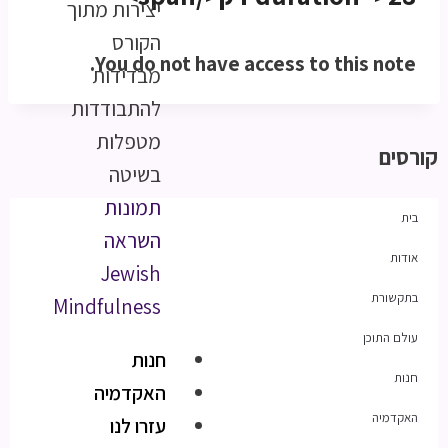
יצירות מתוך
הקורס
You do not have access to this note.
מבדידות
להתבודדות
מטפלות
קורסים
בשיטה
תמונות
בית
השראה
אודות
Jewish
בתקשורת
Mindfulness
עולם התוכן
חנות
חנות
האקדמיה
האקדמיה
עזרו לנו