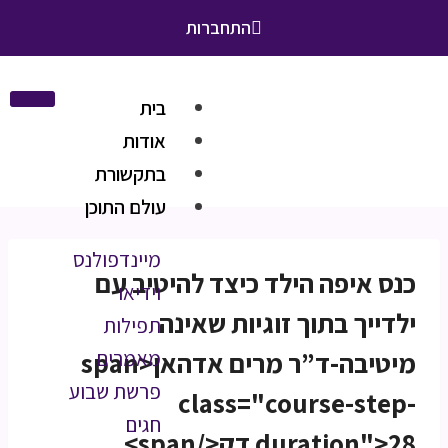
התחברות
בית
אודות
בתקשורת
עולם התוכן
מיינדפולנס
כנס איפה הילד כיצד להיטיב עם
וידיאו
ילדייך בתוך זוגיות שאינה
תפילות
מיטיבה-ד”ר מרים אדהאן<span
מאמרים
פרשת שבוע
class="course-step-
חגים
duration">28 דק</span>