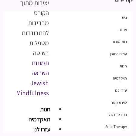
יצירות מתוך
הקורס
בית
מבדידות
אודות
להתבודדות
מטפלות
בתקשורת
בשיטה
עולם התוכן
תמונות
חנות
השראה
האקדמיה
Jewish
עזרו לנו
Mindfulness
יצירת קשר
חנות
הקורסים שלי
האקדמיה
Soul Therapy
עזרו לנו