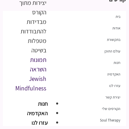
יצירות מתוך
הקורס
בית
מבדידות
אודות
להתבודדות
מטפלות
בתקשורת
בשיטה
עולם התוכן
תמונות
חנות
השראה
האקדמיה
Jewish
עזרו לנו
Mindfulness
יצירת קשר
חנות
הקורסים שלי
האקדמיה
Soul Therapy
עזרו לנו