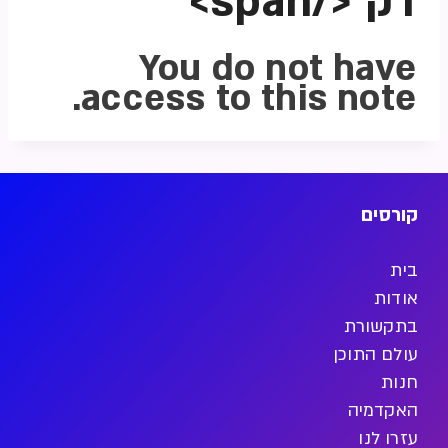
דק'</span>
You do not have
access to this note.
קורסים
בית
אודות
בתקשורת
עולם התוכן
חנות
האקדמיה
עזרו לנו