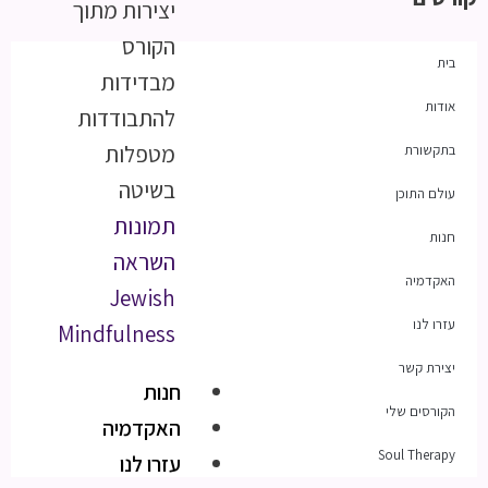
יצירות מתוך
הקורס
בית
מבדידות
אודות
להתבודדות
מטפלות
בתקשורת
בשיטה
עולם התוכן
תמונות
חנות
השראה
האקדמיה
Jewish
עזרו לנו
Mindfulness
יצירת קשר
חנות
הקורסים שלי
האקדמיה
Soul Therapy
עזרו לנו