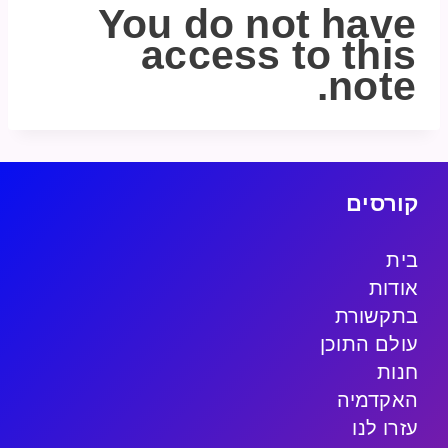
You do not have
access to this
note.
קורסים
בית
אודות
בתקשורת
עולם התוכן
חנות
האקדמיה
עזרו לנו