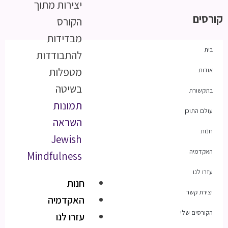
יצירות מתוך
קורסים
הקורס
מבדידות
בית
להתבודדות
מטפלות
אודות
בשיטה
בתקשורת
תמונות
עולם התוכן
השראה
חנות
Jewish
האקדמיה
Mindfulness
עזרו לנו
חנות
יצירת קשר
האקדמיה
הקורסים שלי
עזרו לנו