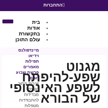
התחברות
בית
אודות
בתקשורת
עולם התוכן
מיינדפולנס
וידיאו
מגנוט
תפילות
מאמרים
שפע-להיפתח
פרשת שבוע
חגים
לשפע האינסופי
יצירות מתוך
הקורס
של הבורא
מבדידות
להתבודדות
מטפלות