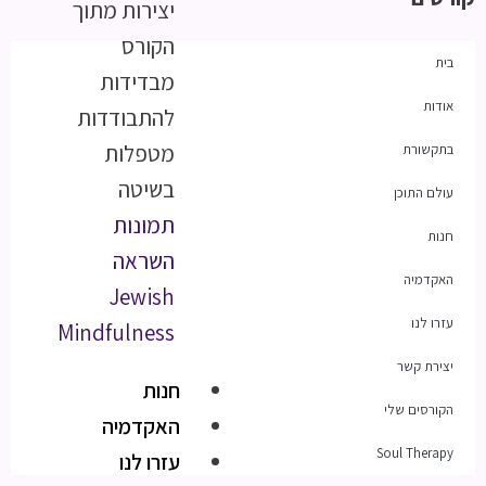
יצירות מתוך
הקורס
בית
מבדידות
אודות
להתבודדות
מטפלות
בתקשורת
בשיטה
עולם התוכן
תמונות
חנות
השראה
האקדמיה
Jewish
עזרו לנו
Mindfulness
יצירת קשר
חנות
הקורסים שלי
האקדמיה
Soul Therapy
עזרו לנו