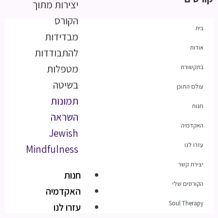
יצירות מתוך
הקורס
בית
מבדידות
אודות
להתבודדות
מטפלות
בתקשורת
בשיטה
עולם התוכן
תמונות
חנות
השראה
האקדמיה
Jewish
עזרו לנו
Mindfulness
יצירת קשר
חנות
הקורסים שלי
האקדמיה
Soul Therapy
עזרו לנו