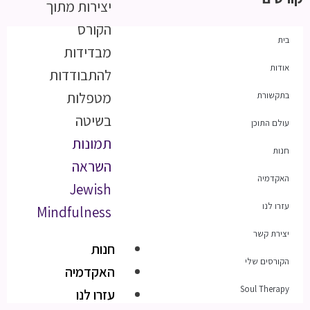
יצירות מתוך
הקורס
בית
מבדידות
אודות
להתבודדות
מטפלות
בתקשורת
בשיטה
עולם התוכן
תמונות
חנות
השראה
האקדמיה
Jewish
עזרו לנו
Mindfulness
יצירת קשר
חנות
הקורסים שלי
האקדמיה
Soul Therapy
עזרו לנו