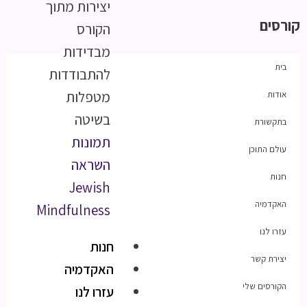
יצירות מתוך
קורסים
הקורס
מבדידות
בית
להתבודדות
מטפלות
אודות
בשיטה
בתקשורת
תמונות
עולם התוכן
השראה
חנות
Jewish
האקדמיה
Mindfulness
עזרו לנו
חנות
יצירת קשר
האקדמיה
הקורסים שלי
עזרו לנו