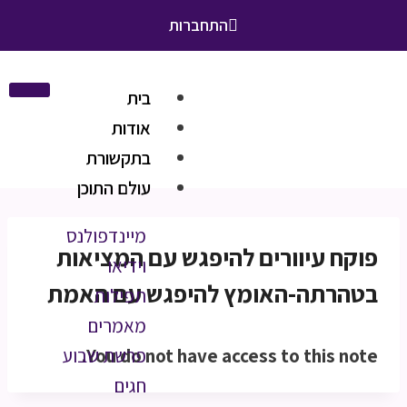
התחברות
בית
אודות
בתקשורת
עולם התוכן
מיינדפולנס
פוקח עיוורים להיפגש עם המציאות
וידיאו
בטהרתה-האומץ להיפגש עם האמת
תפילות
מאמרים
You do not have access to this note.
פרשת שבוע
חגים