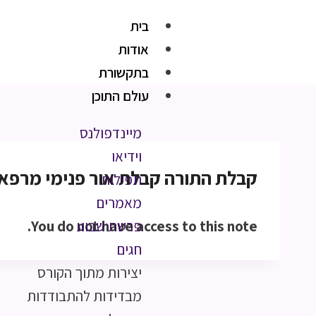
בית
אודות
בתקשורת
עולם התוכן
מיינדפולנס
וידיאו
קבלת התורה קבלת אור פנימי מרפא43 דק’
תפילות
מאמרים
You do not have access to this note.
פרשת שבוע
חגים
יצירות מתוך הקורס
מבדידות להתבודדות