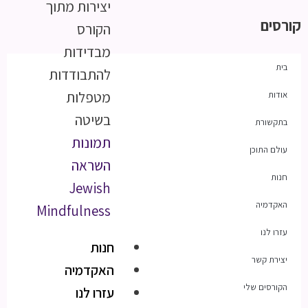
יצירות מתוך
קורסים
הקורס
מבדידות
בית
להתבודדות
מטפלות
אודות
בשיטה
בתקשורת
תמונות
עולם התוכן
השראה
חנות
Jewish
האקדמיה
Mindfulness
עזרו לנו
חנות
יצירת קשר
האקדמיה
הקורסים שלי
עזרו לנו