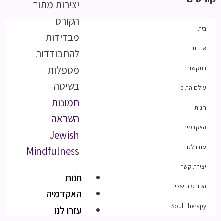
יצירות מתוך
הקורס
בית
מבדידות
אודות
להתבודדות
מטפלות
בתקשורת
בשיטה
עולם התוכן
תמונות
חנות
השראה
האקדמיה
Jewish
עזרו לנו
Mindfulness
יצירת קשר
חנות
הקורסים שלי
האקדמיה
Soul Therapy
עזרו לנו