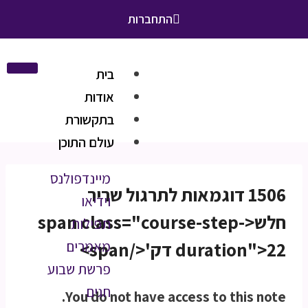
התחברות
בית
אודות
בתקשורת
עולם התוכן
מיינדפולנס
1506 דוגמאות לתרגול שריר
וידיאו
חלש<span class="course-step-
תפילות
duration">22 דק'</span>
מאמרים
פרשת שבוע
חגים
You do not have access to this note.