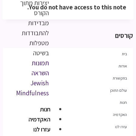
יצירות מתוך
You do not have access to this note.
הקורס
מבדידות
להתבודדות
קורסים
מטפלות
בשיטה
בית
תמונות
אודות
השראה
בתקשורת
Jewish
עולם התוכן
Mindfulness
חנות
חנות
האקדמיה
האקדמיה
עזרו לנו
עזרו לנו