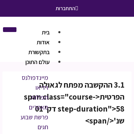
התחברות
בית
אודות
בתקשורת
עולם התוכן
מיינדפולנס
3.1 ההקשבה מפתח לגאולה
וידיאו
הפרטית<span class="course-
תפילות
step-duration">58 דק' 01
מאמרים
פרשת שבוע
שנ'</span>
חגים