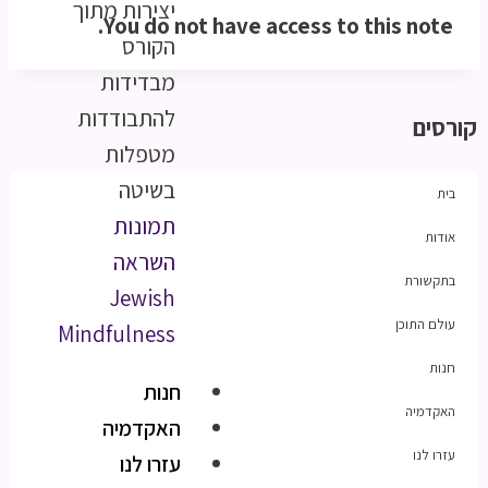
יצירות מתוך
You do not have access to this note.
הקורס
מבדידות
להתבודדות
קורסים
מטפלות
בשיטה
בית
תמונות
אודות
השראה
בתקשורת
Jewish
עולם התוכן
Mindfulness
חנות
חנות
האקדמיה
האקדמיה
עזרו לנו
עזרו לנו