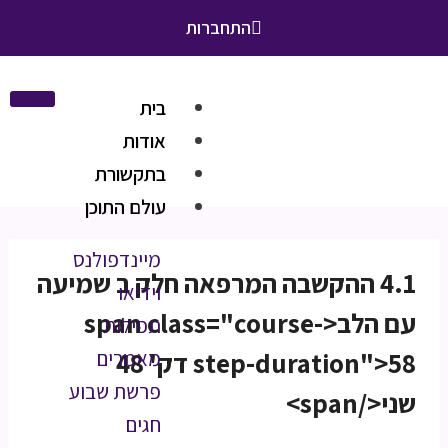
התחברות
בית
אודות
בתקשורת
עולם התוכן
מיינדפולנס
4.1 ההקשבה המרפאה חלק ב שמיעה
וידיאו
עם הלב<span class="course-
תפילות
step-duration">58 דק' 48
מאמרים
פרשת שבוע
שני</span>
חגים