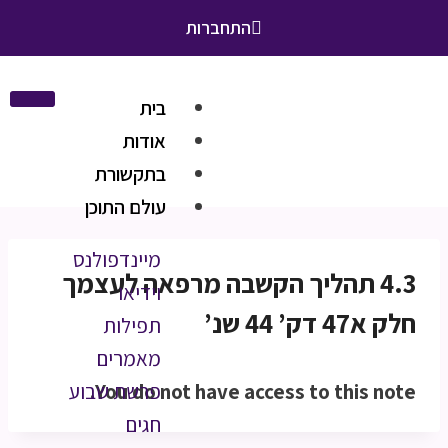
התחברות
בית
אודות
בתקשורת
עולם התוכן
מיינדפולנס
4.3 תהליך הקשבה מרפאה לעצמך
וידיאו
חלק א47 דק’ 44 שנ’
תפילות
מאמרים
You do not have access to this note.
פרשת שבוע
חגים