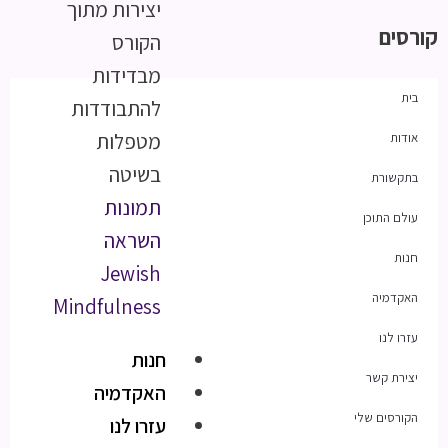
יצירות מתוך
קורסים
הקורס
מבדידות
בית
להתבודדות
מטפלות
אודות
בשיטה
בתקשורת
תמונות
עולם התוכן
השראה
חנות
Jewish
האקדמיה
Mindfulness
עזרו לנו
חנות
יצירת קשר
האקדמיה
הקורסים שלי
עזרו לנו