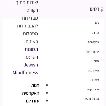
יצירות מתוך
קורסים
הקורס
מבדידות
בית
להתבודדות
מטפלות
אודות
בשיטה
בתקשורת
תמונות
עולם התוכן
השראה
חנות
Jewish
האקדמיה
Mindfulness
עזרו לנו
חנות
יצירת קשר
האקדמיה
הקורסים שלי
עזרו לנו