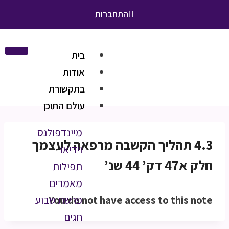
התחברות
בית
אודות
בתקשורת
עולם התוכן
מיינדפולנס
4.3 תהליך הקשבה מרפאה לעצמך
וידיאו
חלק א47 דק’ 44 שנ’
תפילות
מאמרים
You do not have access to this note.
פרשת שבוע
חגים