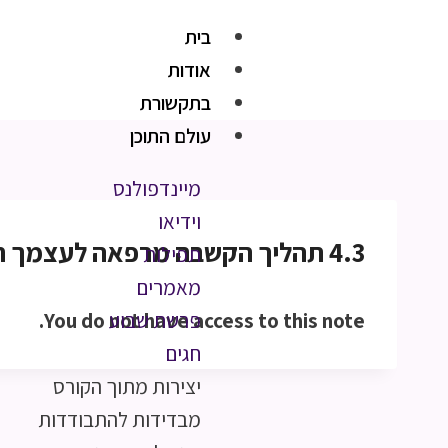
בית
אודות
בתקשורת
עולם התוכן
מיינדפולנס
וידיאו
4.3 תהליך הקשבה מרפאה לעצמך חלק א47 דק’ 44 שנ’
תפילות
מאמרים
You do not have access to this note.
פרשת שבוע
חגים
יצירות מתוך הקורס
מבדידות להתבודדות