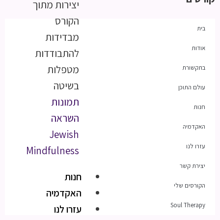
יצירות מתוך
הקורס
בית
מבדידות
אודות
להתבודדות
מטפלות
בתקשורת
בשיטה
עולם התוכן
תמונות
חנות
השראה
האקדמיה
Jewish
עזרו לנו
Mindfulness
יצירת קשר
חנות
הקורסים שלי
האקדמיה
Soul Therapy
עזרו לנו