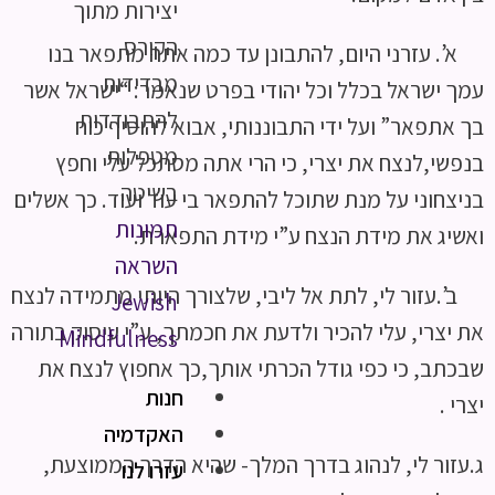
יצירות מתוך
הקורס
א’. עזרני היום, להתבונן עד כמה אתה מתפאר בנו
מבדידות
עמך ישראל בכלל וכל יהודי בפרט שנאמר: “ישראל אשר
להתבודדות
בך אתפאר” ועל ידי התבוננותי, אבוא להוסיף כוח
מטפלות
בנפשי,לנצח את יצרי, כי הרי אתה מסתכל עלי וחפץ
בשיטה
בניצחוני על מנת שתוכל להתפאר בי עוד ועוד. כך אשלים
תמונות
ואשיג את מידת הנצח ע”י מידת התפארת.
השראה
ב’.עזור לי, לתת אל ליבי, שלצורך היותי מתמידה לנצח
Jewish
את יצרי, עלי להכיר ולדעת את חכמתך, ע”י עיסוק בתורה
Mindfulness
שבכתב, כי כפי גודל הכרתי אותך,כך אחפוץ לנצח את
חנות
יצרי .
האקדמיה
ג.עזור לי, לנהוג בדרך המלך- שהיא הדרך הממוצעת,
עזרו לנו