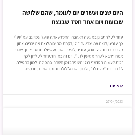
היום שנים ועשרים יום לעומר, שהם שלושה
שבועות ויום אחד חסד שבנצח
עזור לי, להתבונן במעשה האהבה והחסדשאתה פועל עמיועם עמ”יוע”י
כך עזריני,לנצח את יצרי. עזור לי,לקחת מחויבותלנצח את יצריבניצחון
קלכבר בהתחלה . אנא, עזריני,להיטיב את מעשייולהתחסד איתך שהרי
אמרו “הבא לטהר מסיעין לו…”. יום זה במיוחד,עזור לי, לדון לכף
זכות.לעשות חסדע”י רגלי הימניתבזמן השחר. בתפילה–לכוון בתפילת
18 בברכת “סלח לנו”, ולכוון בשם א”לולהתחזק באמונת חכמים.
קראי עוד
27/04/2023