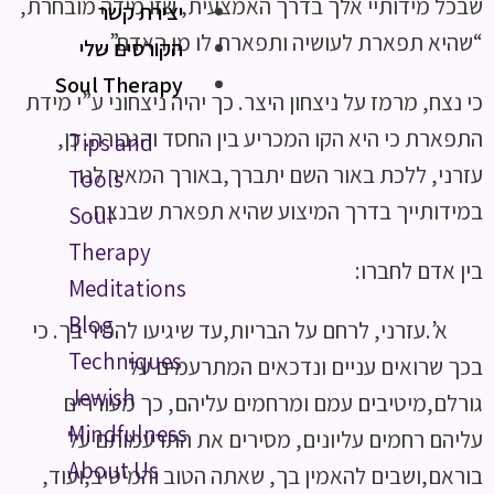
שבכל מידותיי אלך בדרך האמצעית, שזו מידה מובחרת,
יצירת קשר
“שהיא תפארת לעושיה ותפארת לו מן האדם”,
הקורסים שלי
Soul Therapy
כי נצח, מרמז על ניצחון היצר. כך יהיה ניצחוני ע”י מידת
התפארת כי היא הקו המכריע בין החסד והגבורה. כן,
Tips and
עזרני, ללכת באור השם יתברך,באורך המאיר לנו
Tools
במידותייך בדרך המיצוע שהיא תפארת שבנצח.
Soul
Therapy
בין אדם לחברו:
Meditations
Blog
א’.עזרני, לרחם על הבריות,עד שיגיעו להכיר בך. כי
Techniques
בכך שרואים עניים ונדכאים המתרעמים על
Jewish
גורלם,מיטיבים עמם ומרחמים עליהם, כך מעוררים
Mindfulness
עליהם רחמים עליונים, מסירים את התרעמותם על
About Us
בוראם,ושבים להאמין בך, שאתה הטוב והמיטיב,ועוד,