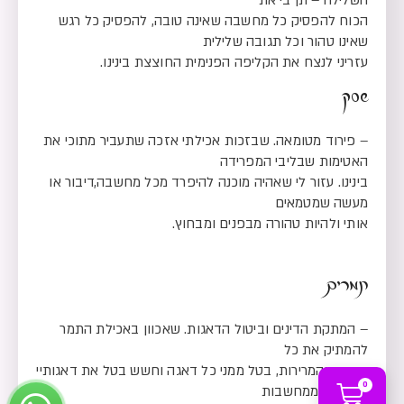
הכוח להפסיק כל מחשבה שאינה טובה, להפסיק כל רגש
שאינו טהור וכל תגובה שלילית
עזריני לנצח את הקליפה הפנימית החוצצת בינינו.
שסק
– פירוד מטומאה. שבזכות אכילתי אזכה שתעביר מתוכי את
האטימות שבליבי המפרידה
בינינו. עזור לי שאהיה מוכנה להיפרד מכל מחשבה,דיבור או
מעשה שמטמאים
אותי ולהיות טהורה מבפנים ומבחוץ.
תמרים
– המתקת הדינים וביטול הדאגות. שאכוון באכילת התמר
להמתיק את כל
הדינים והמרירות, בטל ממני כל דאגה וחשש בטל את דאגותיי
0
הנובעות ממחשבות