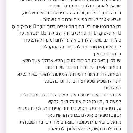
ישראל להתעורר ולבקש ממנו ית׳ שתהיה
ברכה בתוך הפירות, ושתהיה לו פרנסה ובריאות שלימה,
ושלא יצטרך לשום רפואות ותרופות גשמיות,
רק כל הרפואות יהיו בתוך המאכלים בסוד ״וּבֵרַ  אֶ ת-לַ חְ מְ
 וְאֶ ת-מֵ ימֶ י ;וַהֲ סִ רֹתִ י מַ חֲ לָ ה מִ קִּ רְ בֶּ.״ (שמות כג,
כה), היינו, שתהיה לך רפואה ע״י לחם ומים, ולא תצטרך
לרפואות גשמיות. ותפילה ביום זה מתקבלת
ברחמים וברצון.
יש לכוון באכילת הפירות לתיקון חטא אדה״ר אשר חטא
בפירות האילן. יש בכוח הדיבור של ברכות
הפירות להיות מעורר המידות העליונות ולהאירן באור נפלא
יותר, להשפיע שפע רצון וברכה ונדבה בכל
העולמות!
אם היו בני האדם יודעים את מעלת היום הזה ומה יכולים
לפעול בו, היו מנצלים את כל היום לבקש
על רפואות הנפש והגוף, כי בתוך הפירות מגולגלות נפשות
רבות, וכשאדם אוכלם בכוונה הראויה, אזי
מתעלים ובאים לתיקונם! וכשאדם אוחז בדבר השם, היינו
בתפילה ובקשה, אזי לא יצטרך לרפואות