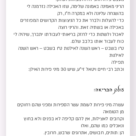
הריני מאמינה באמונה שלימה, שזו האכילה נזדמנה לי
בהשגחה עליונה ולא במקרה ח״ו, רק
כדי להעלות ולברר את כל הניצוצות הקדושים המפוזרים
באכילה או בשתיה זאת. והריני רוצה
לאכול ולשתות כדי לחזק בריאותי לעבודתו יתברך, שיהיה לי
כוח לעבוד אותו בלבב שלם.
ט”ו בשבט – ראש השנה לאילנות ט”ו בשבט – ראש השנה
לאילנות
תפילה
וכתב רבי חיים ויטאל זי״ע, שיש 30 מיני פירות האילן:
עולם הבריאה:
עשרה מיני פירות לעומת עשר הספירות ומפני שהם רחוקים
מן הטומאה
וקרובים לאצילות, אין להם קליפה לא בפנים ולא בחוץ
ונאכלים כמו שהם, ואלו
הן: תותים, חבושים, אתרוגים שרבש, חרובין.