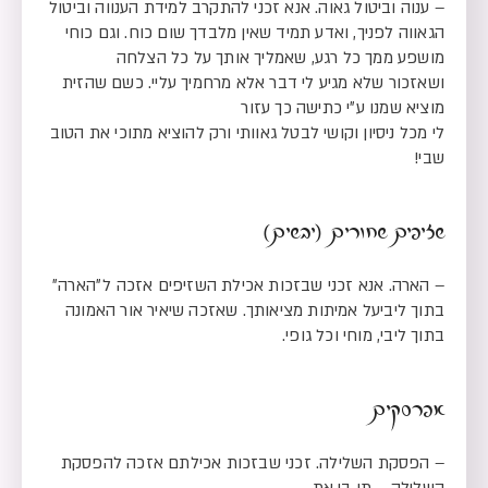
– ענוה וביטול גאוה. אנא זכני להתקרב למידת הענווה וביטול
הגאווה לפניך, ואדע תמיד שאין מלבדך שום כוח. וגם כוחי
מושפע ממך כל רגע, שאמליך אותך על כל הצלחה
ושאזכור שלא מגיע לי דבר אלא מרחמיך עליי. כשם שהזית
מוציא שמנו ע״י כתישה כך עזור
לי מכל ניסיון וקושי לבטל גאוותי ורק להוציא מתוכי את הטוב
שבי!
שזיפים שחורים (יבשים)
– הארה. אנא זכני שבזכות אכילת השזיפים אזכה ל״הארה״
בתוך ליביעל אמיתות מציאותך. שאזכה שיאיר אור האמונה
בתוך ליבי, מוחי וכל גופי.
אפרסקים
– הפסקת השלילה. זכני שבזכות אכילתם אזכה להפסקת
השלילה – תן בי את