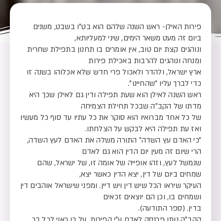
פירות האילן- ראש השנה שלהם הוא בט״ו בשבט, משנים
ביום זה מעט משאר הימים, שיני למעליותא,
ונוהגים קצת יום טוב, אין אומרים בו תחנון בתפילת שחרית
ומנחה ונוהגים להרבות באכילת פירות
ארץ ישראל, ולהדר ולאכול פרי חדש שלא אכלוהו בשנה זו
כדי לברך עליו ״שהחיינו״.
ראש השנה לאילן הוא שעת תפילה ודין גם לאילן שכך היא
מדתו של הקב״ה שבכל תחילת הצמיחה
של כל אחד מברואיו הוא סוקר את כל עתיו עד סוף כל מעשיו
ואז עת תפילה היא לבקש על הצלחתו.
״כי האדם עץ השדה״ התורה משלה את האדם לעץ השדה,
הרי שיום זה מעין יום הדין הוא גם לאדם
שנמשל לעץ, וזהו אופייה של אומה זו, של ישראל, שהם
שמחים ביום של דין, יצא הדין כאשר יצא,
העיקר שיראו הכל שיש דין ויש דיין. ומפני שישראל אוהבים דין
ושמחים בו, וכן הם יוצאים זכאים
בדין. (ספר התודעה).
הקב״ה נותן פרנסה לאדם ע״י הפירות, על כן ראוי לכל בר