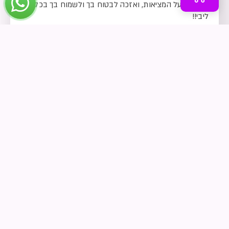
שליליות על המציאות, ואזכה לבטוח בך ולשמוח בך בכל
ליבי!!
שזיפים
– התלהבות. אנא זכני שאתלהב מכל מצווה ומלימוד התורה
שליבי יהי
מלא בשמחה והתלהבות לעבודתך וקרבתך!
עולם העשייה
– ועוד עשרה מיני פירות יש בעולם העשיה לעומת עשר
הספירות לכן נאכל מה שבפנים ונזרק מה שבחוץ, שקליפת
הפרי היא
מחיצה בינו ובין עולם החמודות, כדי שלא יקבל טומאה, וזה
סוד
היצה״ר והקליפה הדבוקה בנפש, ואלו הן: