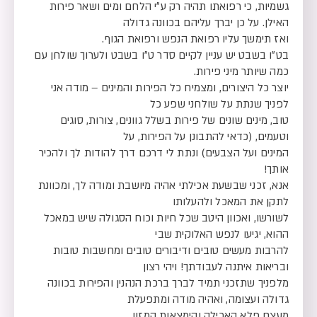
גשמיות, כי רפואתו תהיה רק ע״י הלחם ומים ושאר פירות
האילן. על כן יברך עליהם בכוונה גדולה
ואז תימשך עליו רפואת הנפש ורפואת הגוף.
בט״ו בשבט יש עניין לקיים סדר ט״ו בשבט ולערוך שולחן עם
כמה שיותר מיני פירות.
יוצר כל היצורים, ומצמיח כל הפירות והמינים – מודה אני
לפניך שנתת על שולחני שפע כל
טוב, מינים שונים של פירות בשלל גוונים, צורות, סוגים
וטעמים, (כדאי להתבונן על הפירות, על
המינים ועל הצבעים) ונתת לי דרכם דרך להודות לך ולהכיר
אותך!
אנא, זכני שבשעת אכילתי אהיה מיושבת ומודה לך, ומכוונת
לתקן את המאכל ולהעלותו
לשורשו, ואכוון היטב שכל חיות וכוח הסגולה שיש במאכל
ההוא, יגיעו לנפש האלוקית שבי
להרבות מעשים טובים ודיבורים טובים ומחשבות טובות
ובריאות איתנה לעבודתך! ויהי רצון
מלפניך שתזכני תמיד לברך ברכת הנהנין והפירות בכוונה
גדולה ועצומה, ואהיה מודה ומתפעלת
מעצם פלא האכילה והימצאות המזון.