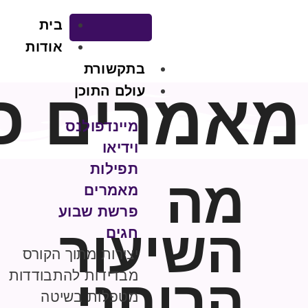
בית
אודות
בתקשורת
מאמרים כל
עולם התוכן
מיינדפולנס
וידיאו
תפילות
מה
מאמרים
פרשת שבוע
השיעור
חגים
יצירות מתוך הקורס
מבדידות להתבודדות
הרוחני
מטפלות בשיטה