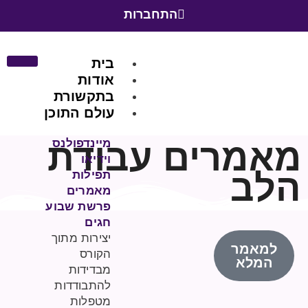
התחברות
בית
אודות
בתקשורת
עולם התוכן
מאמרים עבודת
מיינדפולנס
וידיאו
הלב
תפילות
מאמרים
פרשת שבוע
חגים
יצירות מתוך
למאמר
הקורס
המלא
מבדידות
להתבודדות
מטפלות