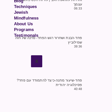
Blog
עצמך
Techniques
06:33
Jewish
Mindfulness
About Us
Programs
Testimonals
פחד-הבנת ושחרור רגש הפחד- סדנה של חוה
שמילוביץ
39:36
X
פחד-שיעור מתנה-כיצד להתמודד עם פחד?
פסיכלוגיה יהודית
40:48