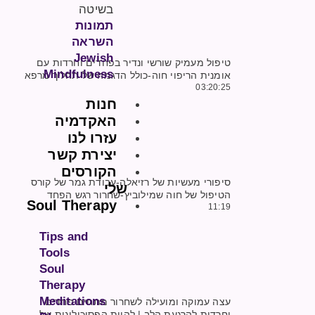
בשיטה
תמונות
השראה
Jewish
טיפול מעמיק שורשי ונדיר בפחדים וחרדות עם
Mindfulness
אומנית הריפוי חוה-כולל הדגמה של תהליך מרפא
03:20:25
חנות
האקדמיה
עזרו לנו
יצירת קשר
הקורסים
סיפורי מעשיות של רזיאלה-עבודת גמר של קורס
שלי
הטיפול של חוה שמילוביץ-שחרור רגש הפחד
Soul Therapy
11:19
Tips and
Tools
Soul
Therapy
Meditations
עצה עמוקה ומועילה לשחרור מתחים פחדים
וחרדות להרגעת הלב | להיות הפסיכולוגית של