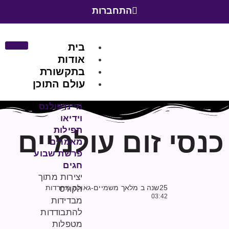
התחברות
בית
אודות
בתקשורת
עולם התוכן
מיינדפולנס
וידיאו
תפילות
כנסי זום עולמיים
מאמרים
פרשת שבוע
חגים
יצירות מתוך
25שנה ב מלאך משמיים-גאולה מחרדות
הקורס
03:42
מבדידות
להתבודדות
מטפלות