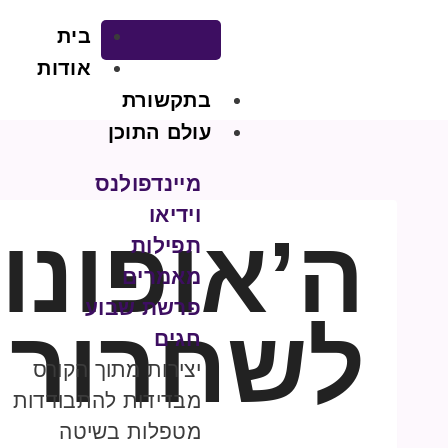
בית
אודות
בתקשורת
עולם התוכן
מיינדפולנס
וידיאו
ה’אופונופונ
תפילות
מאמרים
פרשת שבוע
לשחרור 
חגים
יצירות מתוך הקורס
מבדידות להתבודדות
מטפלות בשיטה