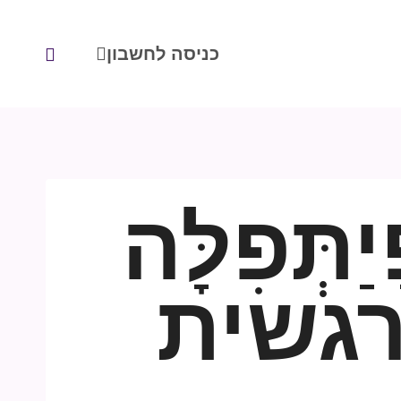
כניסה לחשבון
תְּפִלָּה
רגשית