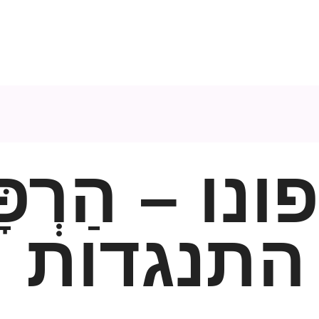
ו – הַרְפָּיַ
התנגדות 