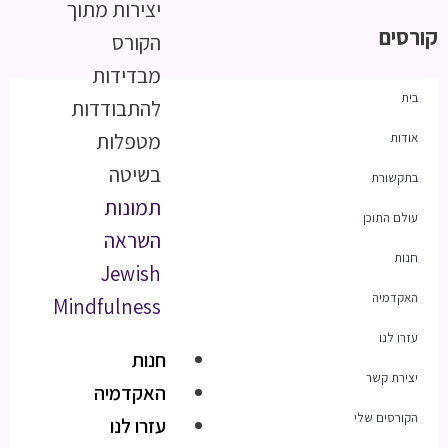
יצירות מתוך
קורסים
הקורס
מבדידות
בית
להתבודדות
מטפלות
אודות
בשיטה
בתקשורת
תמונות
עולם התוכן
השראה
חנות
Jewish
האקדמיה
Mindfulness
עזרו לנו
חנות
יצירת קשר
האקדמיה
הקורסים שלי
עזרו לנו