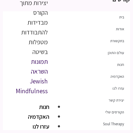
יצירות מתוך
הקורס
בית
מבדידות
אודות
להתבודדות
מטפלות
בתקשורת
בשיטה
עולם התוכן
תמונות
חנות
השראה
האקדמיה
Jewish
עזרו לנו
Mindfulness
יצירת קשר
חנות
הקורסים שלי
האקדמיה
Soul Therapy
עזרו לנו