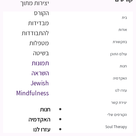
יצירות מתוך
הקורס
בית
מבדידות
אודות
להתבודדות
מטפלות
בתקשורת
בשיטה
עולם התוכן
תמונות
חנות
השראה
האקדמיה
Jewish
עזרו לנו
Mindfulness
יצירת קשר
חנות
הקורסים שלי
האקדמיה
Soul Therapy
עזרו לנו