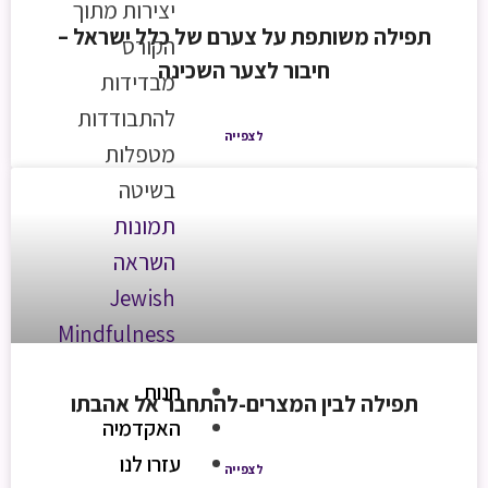
יצירות מתוך
תפילה משותפת על צערם של כלל ישראל –
הקורס
חיבור לצער השכינה
מבדידות
להתבודדות
לצפייה
מטפלות
בשיטה
תמונות
השראה
Jewish
Mindfulness
חנות
תפילה לבין המצרים-להתחבר אל אהבתו
האקדמיה
עזרו לנו
לצפייה