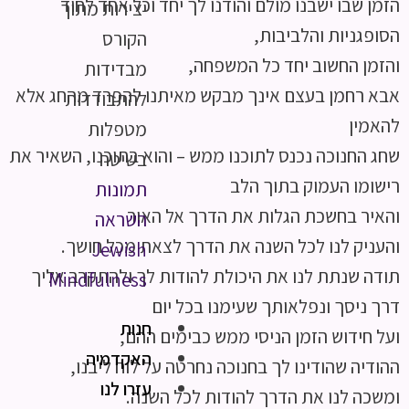
הזמן שבו ישבנו מולם והודנו לך יחד וכל אחד לחוד
יצירות מתוך
הסופגניות והלביבות,
הקורס
והזמן החשוב יחד כל המשפחה,
מבדידות
אבא רחמן בעצם אינך מבקש מאיתנו להפרד מהחג אלא
להתבודדות
להאמין
מטפלות
שחג החנוכה נכנס לתוכנו ממש – והוא בתוכנו, השאיר את
בשיטה
רישומו העמוק בתוך הלב
תמונות
והאיר בחשכת הגלות את הדרך אל האור
השראה
והעניק לנו לכל השנה את הדרך לצאת מכל חושך.
Jewish
תודה שנתת לנו את היכולת להודות לך ולהתקרב אליך
Mindfulness
דרך ניסך ונפלאותך שעימנו בכל יום
חנות
ועל חידוש הזמן הניסי ממש כבימים ההם,
האקדמיה
ההודיה שהודינו לך בחנוכה נחרטה על לוח ליבנו,
עזרו לנו
ומשכה לנו את הדרך להודות לכל השנה.