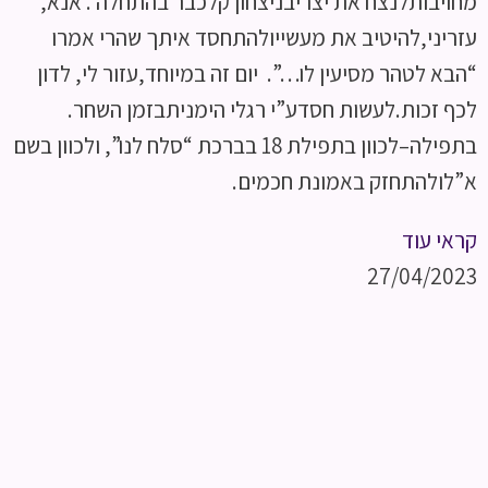
מחויבותלנצח את יצריבניצחון קלכבר בהתחלה . אנא,
עזריני,להיטיב את מעשייולהתחסד איתך שהרי אמרו
“הבא לטהר מסיעין לו…”. יום זה במיוחד,עזור לי, לדון
לכף זכות.לעשות חסדע”י רגלי הימניתבזמן השחר.
בתפילה–לכוון בתפילת 18 בברכת “סלח לנו”, ולכוון בשם
א”לולהתחזק באמונת חכמים.
קראי עוד
27/04/2023