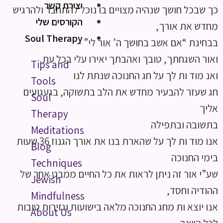
יצירת קשר
כך שבכל חושך שנהיה מצויים בו נוכל להתחבר ולהרגיש
הקורסים שלי
מחדש את אורך,
Soul Therapy
בבחינת “אם אשב בחושך ה’ אור לי” –
ואור השגחתך, טובך ואהבתך יאירו עלי בכל עת.
Tips and
ואנ מוד ות לך על חג החנוכה שנתת לנו
Tools
חג שעזר להבעיר מחדש את הלב בתשוקה, בגעגועים
Soul
אליך
Therapy
בתשובה ובתפילה
Meditations
אנו מוד ות לך על שהארת בנו את אורך הגנוז 36 שעות
Blog
בימי החנוכה
Techniques
שע”י אור זה ניתן לראות את כל החיים ממבט אחר של
Jewish
ההודיה וחסד,
Mindfulness
אנו יוצא ות מחג החנוכה מלאה בישועות וגזירות טובות
About Us