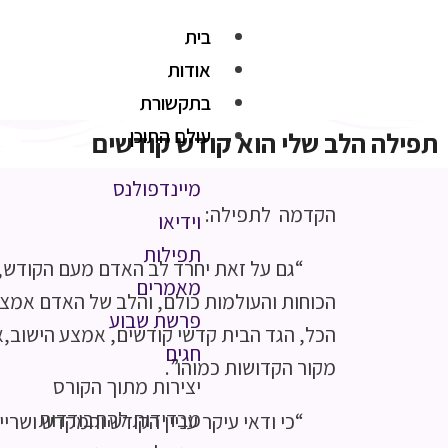
בית
אודות
בתקשורת
עולם התוכן
תפילה הלב שלי הוא קודש קודשים
מיינדפולנס
הקדמה לתפילה:
וידיאו
תפילות
“גם על זאת יחרד לב האדם מעם הקודש, ש
מאמרים
הכוחות והעולמות כולם, והלב של האדם אמצע
פרשת שבוע
הכל, הגד הבית קדשי קודשים, אמצע הישוב,א
חגים
מקור הקדושות כמוהו”.
יצירות מתוך הקורס
מבדידות להתבודדות
“כי ודאי עיקר עניין הקודש והמקדש ושריי