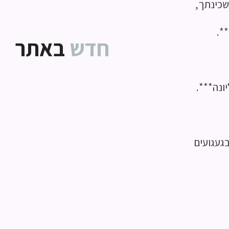
שכינתך,
*.
חדש
באתר
ונה***.
בגעגועים