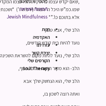
מטפלות בשיטה
,שאם יקדש עצמו כראוי, אז הוא עצמו המקדש
תמונות השראה
שמו.כמ”ש היכל ה’ המה” (ירמיה ז’) “ושכנתי
Jewish Mindfulness
אלא בתוכם כו’.”*
חנות
הלב שלי, אבא טוב,
האקדמיה
נועד להיות בית קודש קודשים,
עזרו לנו
יצירת קשר
הלב שלי, נועד להיות מקום להשראת השכינה
הקורסים שלי
הלב- הוא מקור החיות של כל הגוף,
Soul Therapy
הלב שלי, הוא הנחשק שלך אבא
ואתה רוצה לשכון בו,