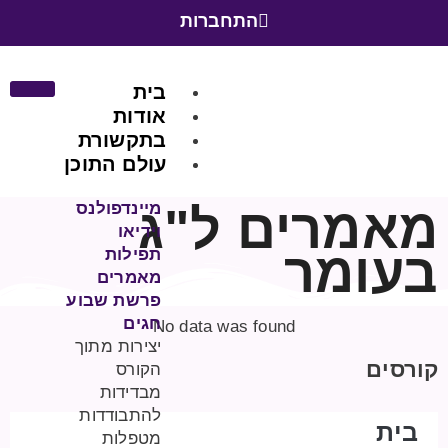
התחברות
בית
אודות
בתקשורת
עולם התוכן
מאמרים ל"ג
מיינדפולנס
וידיאו
בעומר
תפילות
מאמרים
פרשת שבוע
חגים
No data was found
יצירות מתוך
קורסים
הקורס
מבדידות
להתבודדות
בית
מטפלות