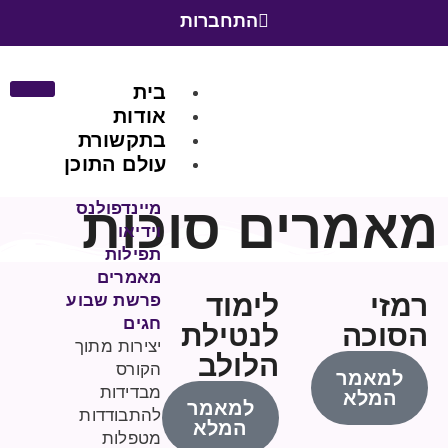
התחברות
בית
אודות
בתקשורת
עולם התוכן
מאמרים סוכות
מיינדפולנס
וידיאו
תפילות
מאמרים
רמזי
לימוד
פרשת שבוע
חגים
הסוכה
לנטילת
יצירות מתוך
הלולב
הקורס
למאמר
מבדידות
המלא
למאמר
להתבודדות
המלא
מטפלות