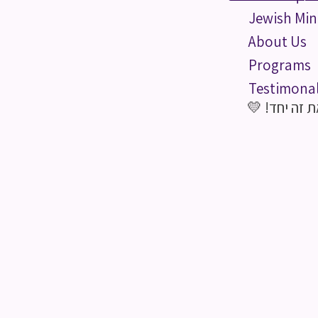
Jewish Min
About Us
Programs
Testimona
 זה יחד! 💛