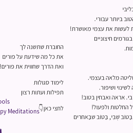
ליבי
וב ביותר עבורי.
/ת לעשות את עצמי מאושרת!
בגורמים חיצוניים
החוברת שתשנה לך
וח.
את כל מה שידעת על פורים
ואת הדרך שחווית את פורים!
שליטה מלאה בעצמי.
לימוד סגולות
שינוי ושיפור.
תפילות ועתות רצון
י. אראה ואבחין בטוב!
ools
ל החלטות ולפעול!
לחצי כאן👇
py Meditations
 שְׁבִּי, בַּטוֹב שבַּאחרים
s