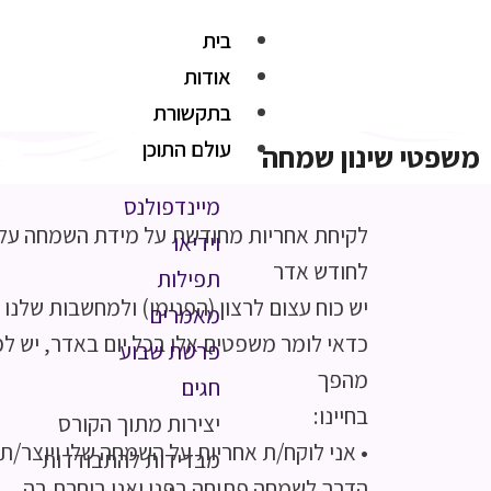
בית
אודות
בתקשורת
עולם התוכן
משפטי שינון שמחה
מיינדפולנס
לקיחת אחריות מחודשת על מידת השמחה עלי י
וידיאו
לחודש אדר
תפילות
יש כוח עצום לרצון (הפנימי) ולמחשבות שלנו
מאמרים
כדאי לומר משפטים אלו בכל יום באדר, יש למ
פרשת שבוע
מהפך
חגים
בחיינו:
יצירות מתוך הקורס
• אני לוקח/ת אחריות על השמחה שלי ויוצר/ת
מבדידות להתבודדות
הדרך לשמחה פתוחה בפני ואני בוחרת בה