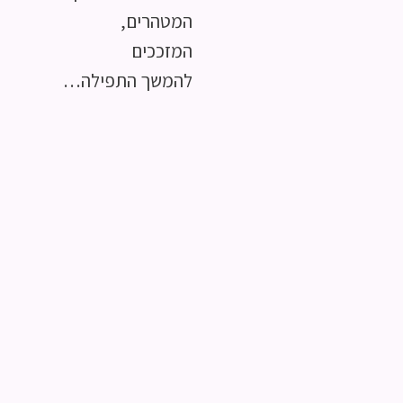
המטהרים,
המזככים
להמשך התפילה…