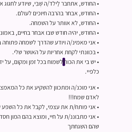
• החודש, אתחבר לַילד/ה שְׁבִּי, שיודע לחגוג א
• החודש, אבחר בהרבה חיוכים לעולם.
• החודש, לא אוותר על השמחה.
• החודש, יהיה חודש שבו אבחר בחיים, באמונה
• אני מאמינ/ה ויודע שהדרך לשמחה פתוחה בפ
• בכוונתי לקחת אחריות על האושר שלי.
• יש בי את הכוח לשמוח בכל זמן ומקום, על י
X
כלפיי.
• אני מוכנ/ה ומתכוון להשקיע את כל המאמצי
לאדם שמח!!!
• אני פותח/ת את עצמי, לקבל את כל השפע ש
• אני מתבוננ/ת על חיי, ומוצא בהם המון חס
שהם השגחתך