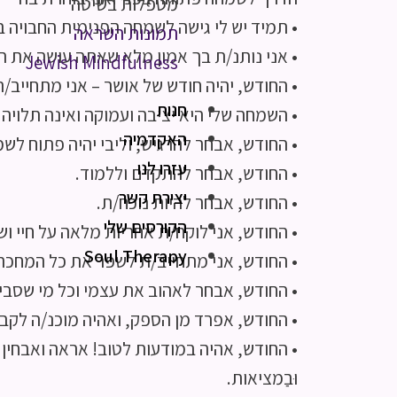
מטפלות בשיטה
• תמיד יש לי גישה לשמחה הפנימית החבויה ב
תמונות השראה
• אני נותנ/ת בך אמון מלא שאתה עושה את הט
Jewish Mindfulness
• החודש, יהיה חודש של אושר – אני מתחייב
חנות
• השמחה שלי היא יציבה ועמוקה ואינה תלויה 
האקדמיה
• החודש, אבחר להרגיש, וליבי יהיה פתוח לשמ
עזרו לנו
• החודש, אבחר להתקדם וללמוד.
יצירת קשר
• החודש, אבחר להיות נוכח/ת.
הקורסים שלי
• החודש, אני לוקח/ת אחריות מלאה על חיי ו
Soul Therapy
• החודש, אני מתחייב/ת לשפר את כל המחכה ל
• החודש, אבחר לאהוב את עצמי וכל מי שסביב
• החודש, אפרד מן הספק, ואהיה מוכנ/ה לקב
• החודש, אהיה במודעות לטוב! אראה ואבחין בַּטוֹב
וּבַמציאות.